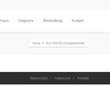
Praxis
Diagnose
Behandlung
Kontakt
Home
GUA SHA FA (Schabetechnik)
Datenschutz
/
Impressum
/
Kontakt